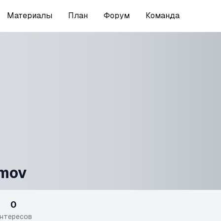
Материалы
План
Форум
Команда
imov
0
нтересов