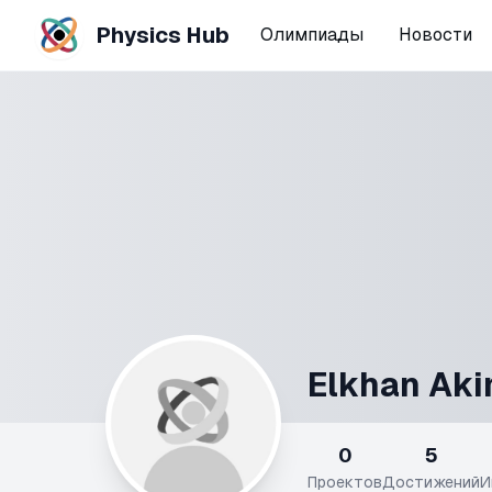
Physics Hub
Олимпиады
Новости
Elkhan Ak
0
5
Проектов
Достижений
И