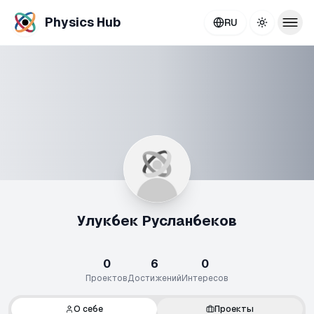
Physics Hub
RU
Toggle th
Улукбек Русланбеков
0
6
0
Проектов
Достижений
Интересов
О себе
Проекты