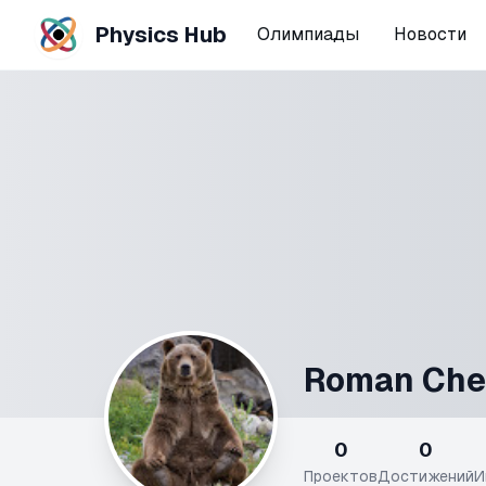
Physics Hub
Олимпиады
Новости
Roman Che
0
0
Проектов
Достижений
И