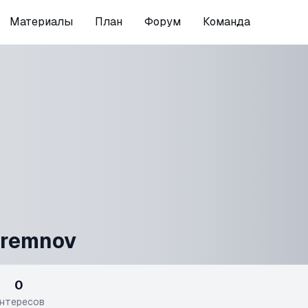
Материалы
План
Форум
Команда
remnov
0
нтересов