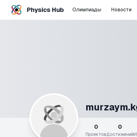
Physics Hub
Олимпиады
Новости
murzaym.k
0
0
Проектов
Достижений
И