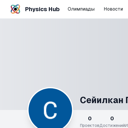
Physics Hub
Олимпиады
Новости
Сейилкан 
0
0
Проектов
Достижений
И