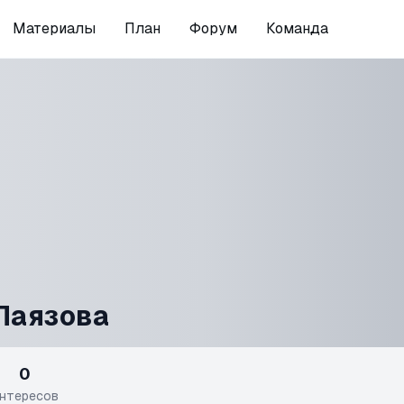
Материалы
План
Форум
Команда
Паязова
0
нтересов