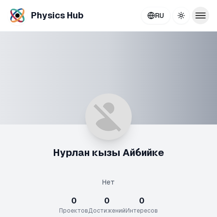
Physics Hub
RU
Toggle th
Нурлан кызы Айбийке
Нет
0
0
0
Проектов
Достижений
Интересов