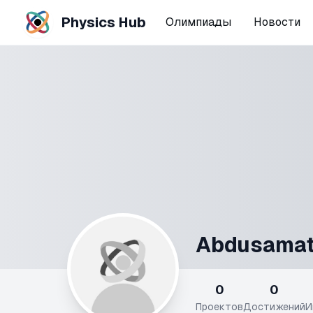
Physics Hub
Олимпиады
Новости
Abdusamat
0
0
Проектов
Достижений
И