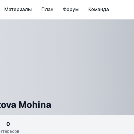
Материалы
План
Форум
Команда
ova Mohina
0
нтересов