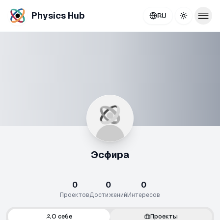
Physics Hub
RU
Toggle th
Эсфира
0
0
0
Проектов
Достижений
Интересов
О себе
Проекты