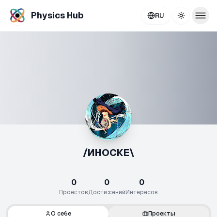
Physics Hub
RU
Toggle th
/ИНОСКЕ\
0
0
0
Проектов
Достижений
Интересов
О себе
Проекты