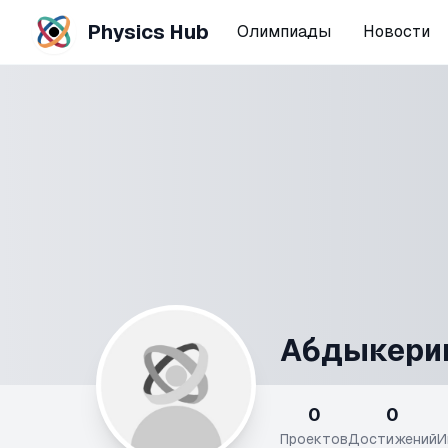
Physics Hub
Олимпиады
Новости
Абдыкери
0
0
Проектов
Достижений
И