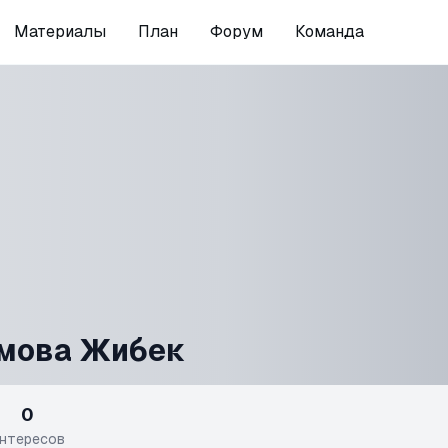
Материалы
План
Форум
Команда
мова Жибек
0
нтересов