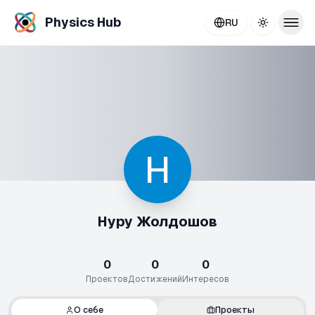
Physics Hub
RU
Toggle th
Нуру Жолдошов
0
0
0
Проектов
Достижений
Интересов
О себе
Проекты