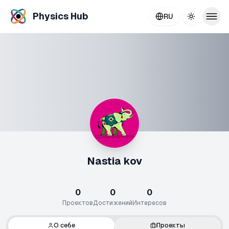
Physics Hub
RU
Toggle th
Nastia kov
0
0
0
Проектов
Достижений
Интересов
О себе
Проекты