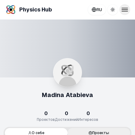
Physics Hub
RU
Toggle th
Madina Atabieva
0
0
0
Проектов
Достижений
Интересов
О себе
Проекты