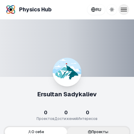
Physics Hub
RU
Toggle th
Ersultan Sadykaliev
0
0
0
Проектов
Достижений
Интересов
О себе
Проекты