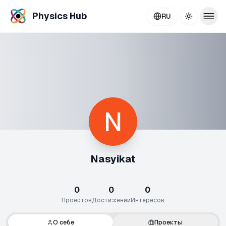
Physics Hub
RU
Toggle th
Nasyikat
0
0
0
Проектов
Достижений
Интересов
О себе
Проекты