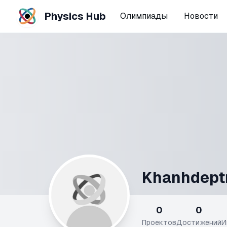
Physics Hub
Олимпиады
Новости
Khanhdept
0
0
Проектов
Достижений
И