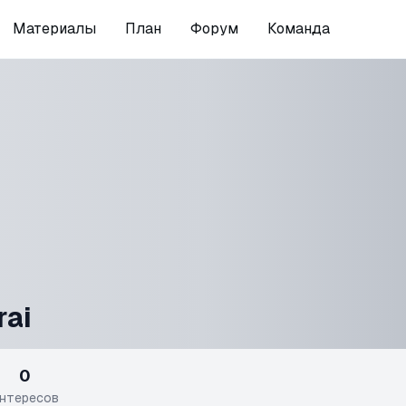
Материалы
План
Форум
Команда
rai
0
нтересов