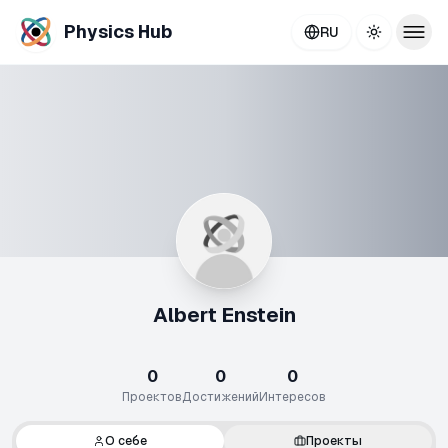
Physics Hub
RU
Toggle th
Albert Enstein
0
0
0
Проектов
Достижений
Интересов
О себе
Проекты