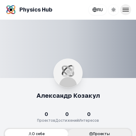
Physics Hub
RU
Toggle th
Александр Козакул
0
0
0
Проектов
Достижений
Интересов
О себе
Проекты